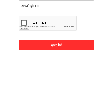
ख़बर भेजें