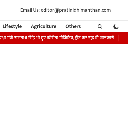
Email Us: editor@pratinidhimanthan.com
Lifestyle
Agriculture
Others
्री राजनाथ सिंह भी हुए कोरोना पॉजिटिव, ट्वीट कर खुद दी जानकारी
अभिनेता सोन