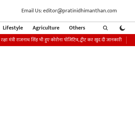
Email Us: editor@pratinidhimanthan.com
Lifestyle
Agriculture
Others
्री राजनाथ सिंह भी हुए कोरोना पॉजिटिव, ट्वीट कर खुद दी जानकारी
अभिनेता सोन