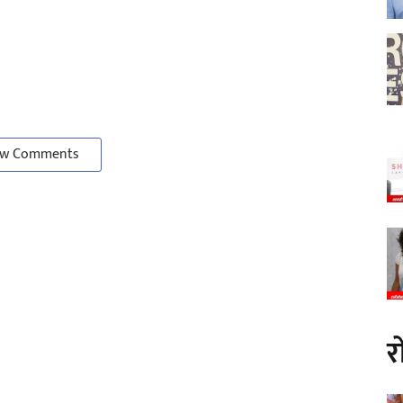
w Comments
र