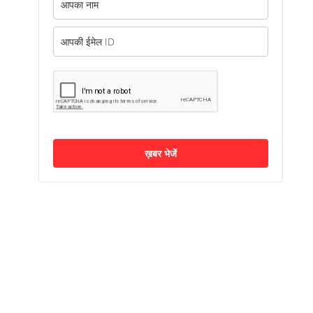
ख़बर भेजें