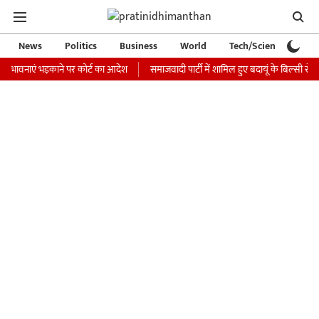
News
Politics
Business
World
Tech/Science
Ca
एं भड़काने पर कोर्ट का आदेश
समाजवादी पार्टी में शामिल हुए बदायूं के बिल्सी से BJP विधाय