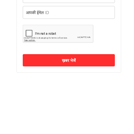
ख़बर भेजें