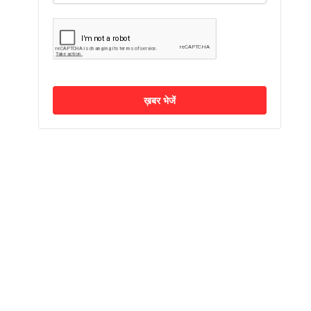
ख़बर भेजें