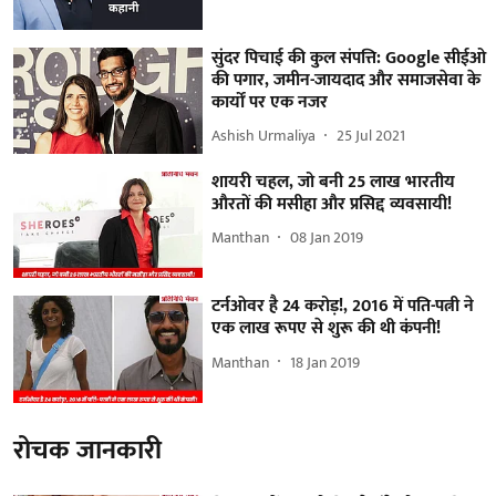
सुंदर पिचाई की कुल संपत्ति: Google सीईओ
की पगार, जमीन-जायदाद और समाजसेवा के
कार्यों पर एक नजर
Ashish Urmaliya
25 Jul 2021
शायरी चहल, जो बनी 25 लाख भारतीय
औरतों की मसीहा और प्रसिद्द व्यवसायी!
Manthan
08 Jan 2019
टर्नओवर है 24 करोड़!, 2016 में पति-पत्नी ने
एक लाख रूपए से शुरू की थी कंपनी!
Manthan
18 Jan 2019
रोचक जानकारी