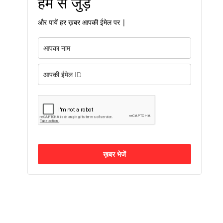
हम से जुड़ें
और पायें हर ख़बर आपकी ईमेल पर |
ख़बर भेजें