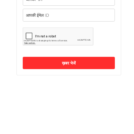
ख़बर भेजें