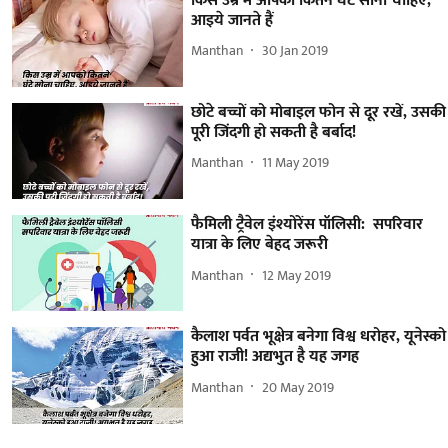
किस उम्र में आपको कितने घंटे सोना चाहिए,
आइये जानते हैं
Manthan
30 Jan 2019
छोटे बच्चों को मोबाइल फोन से दूर रखें, उसकी
पूरी जिंदगी हो सकती है बर्बाद!
Manthan
11 May 2019
फैमिली ट्रैवेल इंश्योरेंस पॉलिसी: सपरिवार
यात्रा के लिए बेहद जरूरी
Manthan
12 May 2019
कैलाश पर्वत भूक्षेत्र बनेगा विश्व धरोहर, यूनेस्को
हुआ राजी! अद्यभुत है यह जगह
Manthan
20 May 2019