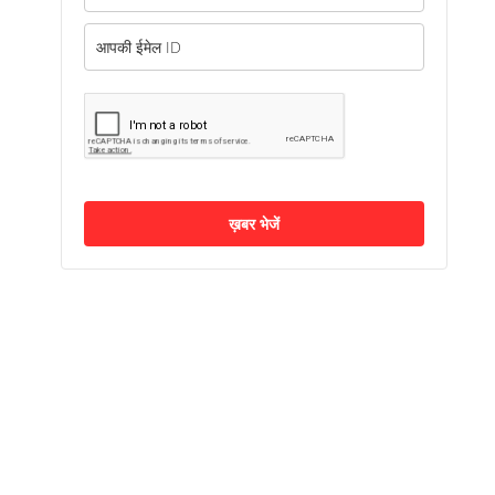
ख़बर भेजें