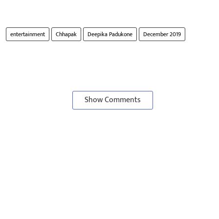
entertainment
Chhapak
Deepika Padukone
December 2019
Show Comments