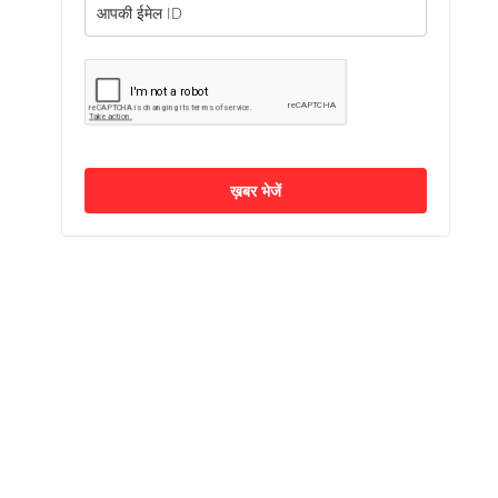
ख़बर भेजें