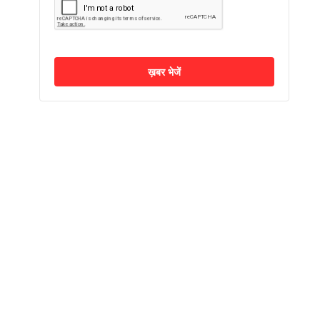
ख़बर भेजें