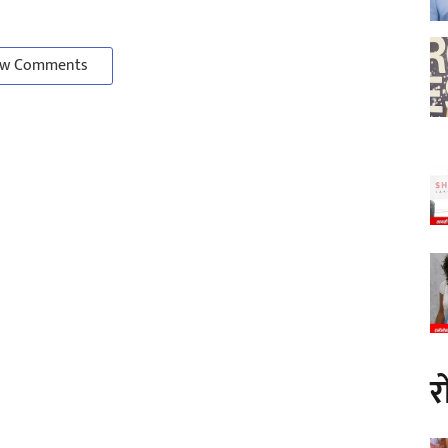
w Comments
र