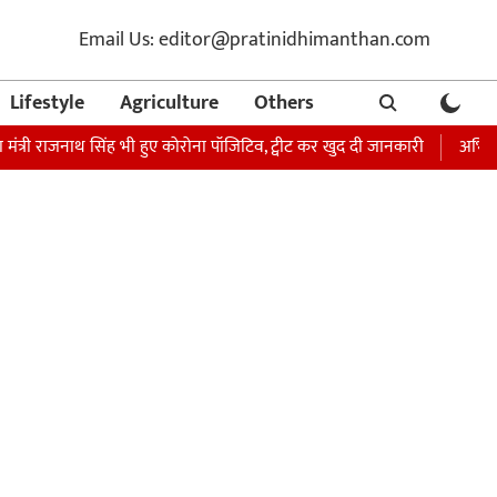
Email Us: editor@pratinidhimanthan.com
Lifestyle
Agriculture
Others
राजनाथ सिंह भी हुए कोरोना पॉजिटिव, ट्वीट कर खुद दी जानकारी
अभिनेता सोनू सू