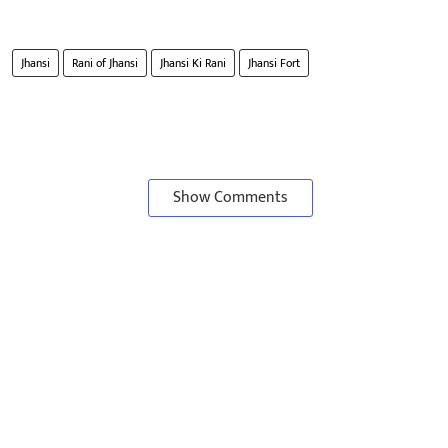
Jhansi
Rani of Jhansi
Jhansi Ki Rani
Jhansi Fort
Show Comments