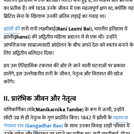
भारतीय इतिहास में एक प्रतिष्ठित व्यक्ति बनी हुई हैं, जो साहस और प्रतिरोध
का प्रतीक हैं। वर्ष 1858 उनके जीवन में एक महत्वपूर्ण क्षण था, क्योंकि यह
ब्रिटिश सेना के खिलाफ उनकी अंतिम लड़ाई का गवाह था।
झांसी की
रानी रानी लक्ष्मीबाई(
Rani Laxmi Bai
), भारतीय इतिहास में
झांसी(
Jhansi
) की अद्वितीय महिला अद्यतन में से एक थीं। उन्होंने
आपत्तिजनक साम्राज्यवादी आंदोलन के बीच अपने देश को स्वतंत्र बनाने के
लिए अद्वितीय बलिदान दिया।
हम उस ऐतिहासिक टकराव की ओर ले जाने वाली घटनाओं पर प्रकाश
डालेंगे, इस उल्लेखनीय रानी के जीवन, नेतृत्व और विरासत की खोज
करेंगे।
II. प्रारंभिक जीवन और नेतृत्व
मणिकर्णिका तांबे(
Manikarnika Tambe
) के रूप में जन्मी, उन्होंने
छोटी उम्र से ही नेतृत्व के गुण प्रदर्शित किए। 1842 में झाँसी के
महाराजा
गंगाधर राव (
Gangadhar Rao
)
के साथ उनका विवाह शाही परिवार में