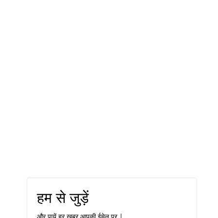
हम से जुड़ें
और पायें हर ख़बर आपकी ईमेल पर |