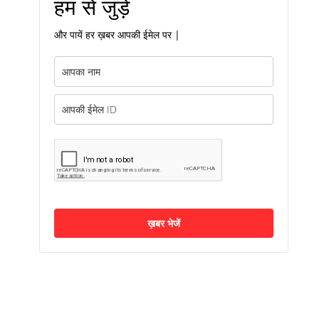
हम से जुड़ें
और पायें हर ख़बर आपकी ईमेल पर |
ख़बर भेजें