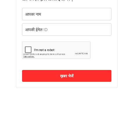
ख़बर भेजें