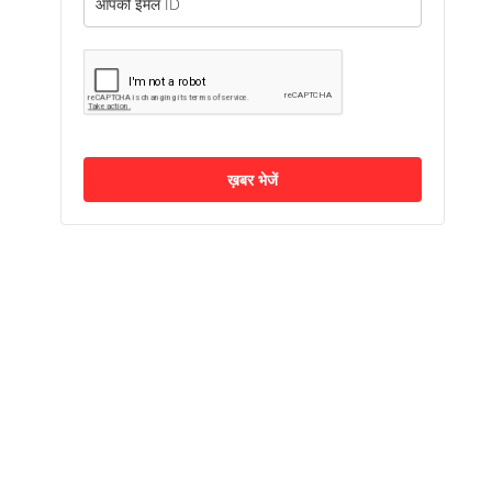
ख़बर भेजें