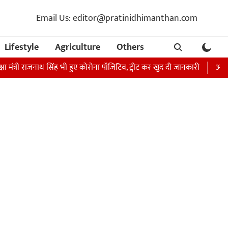
Email Us: editor@pratinidhimanthan.com
Lifestyle
Agriculture
Others
्री राजनाथ सिंह भी हुए कोरोना पॉजिटिव, ट्वीट कर खुद दी जानकारी
अभिनेता सोन