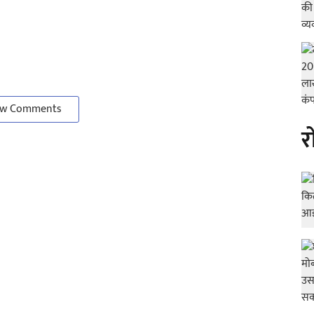
w Comments
र