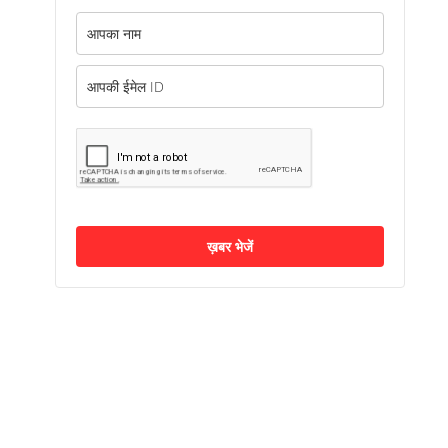
ख़बर भेजें