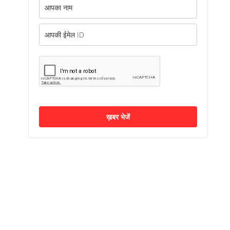
ख़बर भेजें