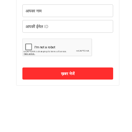
ख़बर भेजें