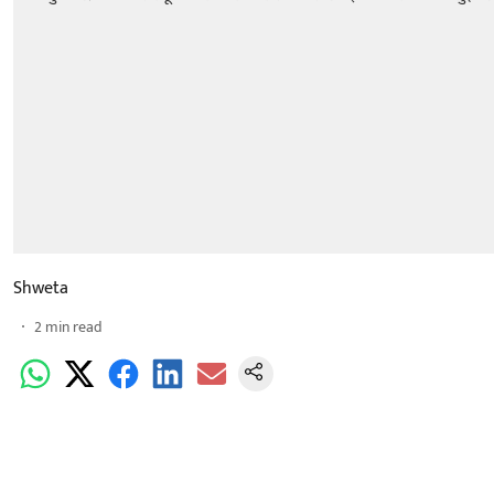
Shweta
2
min read